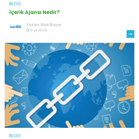
BLOG
İçerik Ajansı Nedir?
Yazan,
Bilal Bayar
6 yıl önce
BLOG