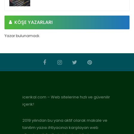
KÖŞE YAZARLARI
Yazar bulunamadı.
icerikal.com – Web sitelerine hızlı ve güvenilir
içerik!
2019 yılından bu yana aktif olarak makale ve
tanıtım yazısı ihtiyacınızı karşılayan web