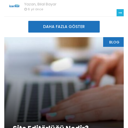
Yazan,
Bilal Bayar
6 yıl önce
DAHA FAZLA GÖSTER
BLOG