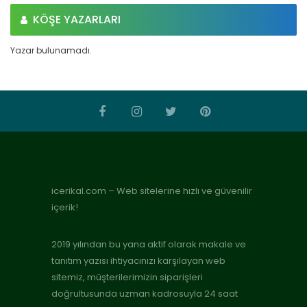
KÖŞE YAZARLARI
Yazar bulunamadı.
icerikal.com – Web sitelerine hızlı ve güvenilir
içerik!
2019 yılından bu yana aktif olarak makale ve
tanıtım yazısı ihtiyacınızı karşılayan web
sitemiz, müşterilerimizin siparişleri
doğrultusunda uzman kadrosuyla 24 saat