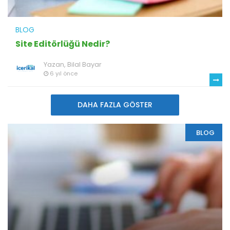
BLOG
Site Editörlüğü Nedir?
Yazan,
Bilal Bayar
6 yıl önce
DAHA FAZLA GÖSTER
BLOG